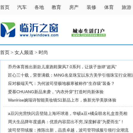
首页
汽车
各地
教育
房产
装修
体育
旅游
首页
>
女人频道
>
时尚
乔丹体育推出新款儿童跑鞋聚风7.0系列，让孩子放肆“超风”
匠心三十载，荣誉满载：MiNG名皇珠宝以东方美学引领珠宝行业潮
应对极端天气：为何波司登极地极寒被称作“生存级”装备？
爱慕CHUANG新品来袭，“内衣外穿”打造时尚新体验
Wanlrise婉瑞诗智能美妆镜S1新品上市，焕新光学美肤体验
a豆闪光营快闪店登陆上海环球港，华硕a豆×橘朵联名礼盒首亮相
周大生品牌年度盛典：优质内容层出不穷,深度解读“为爱而生”！
波司登羽绒服：推陈出新，品质卓越，波司登羽绒服引领行业潮流