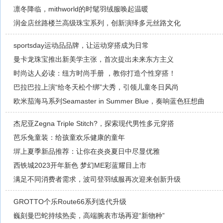
凛冬降临，mithworld的时髦羽绒服唤起温暖
润金店丝路楼兰高级珠宝系列，创新演绎多元丝路文化
sportsday运动品品牌，让运动穿搭成为日常
曼卡龙珠宝推出新美学主张，首次提出未来东方主义
时尚达人必读：纽方时尚手册 ，教你打造个性穿搭！
巴拉巴拉上演“给冬天松个绑”大秀，引领儿童冬日风尚
欧米茄海马系列Seamaster in Summer Blue，奏响蓝色狂想曲
杰尼亚Zegna Triple Stitch?，探索现代男性多元穿搭
芭乐兔童装：给孩童欢乐健康的童年
堓上夏季新品推荐：让你在炎炎夏日中尽显优雅
西铁城2023开年新色 梦幻ME彩蓝耀目上市
满足不同消费者需求，波司登羽绒服再次迎来创新升级
GROTTO个乐Route66系列迭代升级
巍刻曼巴蛇持续热卖，高端腕表市场再迎“新物种”