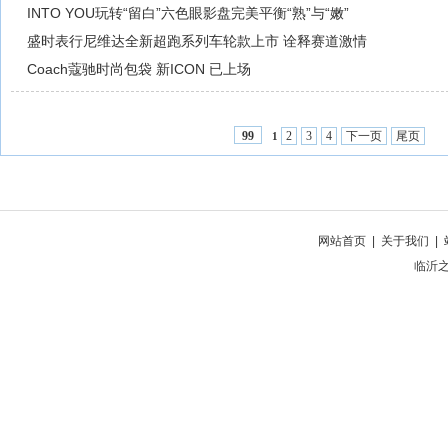
INTO YOU玩转“留白”六色眼影盘完美平衡“熟”与“嫩”
盛时表行尼维达全新超跑系列车轮款上市 诠释赛道激情
Coach蔻驰时尚包袋 新ICON 已上场
2
3
4
下一页
尾页
99
1
网站首页
|
关于我们
|
临沂之窗