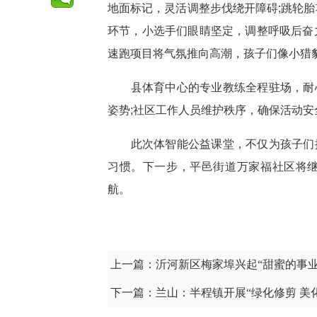
地面标记，灵活调整步伐绕开障碍;跳轮
环节，小选手们眼睛坚定，调整呼吸后奋力
速跑项目将气氛推向高潮，孩子们像小猎
县体育中心的专业教练全程驻场，耐心
姿势;社区工作人员维护秩序，确保活动安
此次体智能公益课堂，不仅为孩子们搭
习惯。下一步，平邑街道万家福社区将
航。
上一篇：
沂河新区梅家埠兴起“甜蜜的事业
下一篇：
兰山：半程镇开展“绿化修剪 美