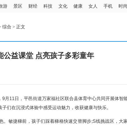
旅游
景区
财经
科技
文化
健康
女人
手机
时
>
综合
> 正文
能公益课堂 点亮孩子多彩童年
月11日，平邑街道万家福社区联合县体育中心共同开展体智
孩子们在沉浸式体验中感受运动魅力，收获健康与快乐。
。敏捷梯前，孩子们踩着梯格快速交替脚步;S线挑战区，大