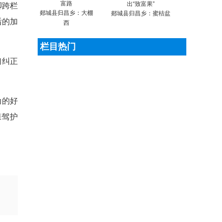
脚跨栏
郯城县归昌乡：大棚
郯城县归昌乡：蜜桔盆
后的加
西
栏目热门
们纠正
动的好
保驾护