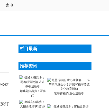
尚
家电
栏目最新
推荐资讯
能公益
郯城县归昌乡：写春
笔墨传福韵 童心迎新春
联
家紧盯