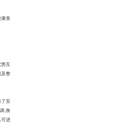
健康美
优势互
绩及整
布了安
调,衡
,可进