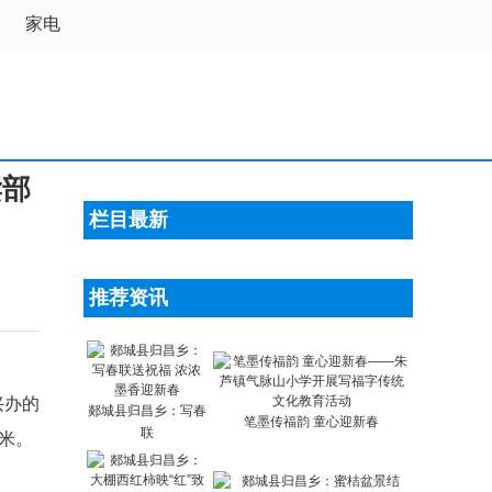
尚
家电
读部
栏目最新
推荐资讯
兴办的
郯城县归昌乡：写春
笔墨传福韵 童心迎新春
联
方米。