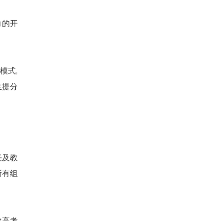
力的开
模式,
生提分
任及教
所有组
次高考