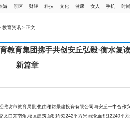
旅游
景区
财经
科技
文化
健康
女人
手机
时
>
教育资讯
> 正文
育教育集团携手共创安丘弘毅·衡水复
新篇章
是经潍坊市教育局批准,由潍坊景建投资有限公司与安丘一中合作
口东南角,校区建筑面积约62242平方米,绿化面积12240平