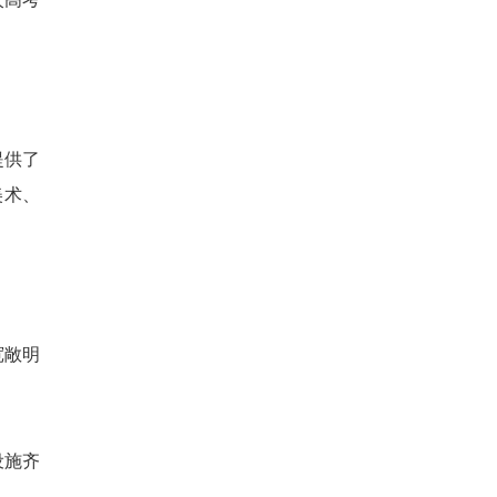
提供了
美术、
宽敞明
设施齐