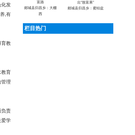
色化发
郯城县归昌乡：大棚
郯城县归昌乡：蜜桔盆
养,有
西
栏目热门
博育教
水教育
勤管理
面负责
关爱学