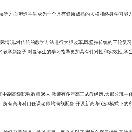
等方面塑造学生成为一个具有健康成熟的人格和终身学习能
情况,对传统的教学方法进行大胆改革,既坚持传统的三轮复习
的教学新路子,对复读生的学习指导更加具有针对性和实效性,学
中副高级职称教师36人,教师有多年高三从教经历,大部分班主
。所有高考科目任课老师均满额配备,开设新高考6选3模式下的
师资力量雄厚、学风浓厚。自办学以来,安丘弘毅复读部在历